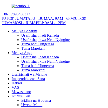
+86 17898460377
(UTC8) JUMATATU - IJUMAA: 9AM - 6PM
(UTC8)
JUMAMOSI - JUMAPILI: 9AM - 12PM
Meli ya Baharini
Usafirishaji hadi Kanada
Usafirishaji kwa Nchi Nyingine
Tuma hadi Uingereza
Tuma Marekani
Meli ya Anga
Usafirishaji hadi Kanada
Usafirishaji kwa Nchi Nyingine
Tuma hadi Uingereza
Tuma Marekani
Usafirishaji wa Matone
Imependekezwa Sana
Habari
VAS
Mawasiliano
Kuhusu Sisi
Bidhaa na Huduma
Uwezo Mkuu