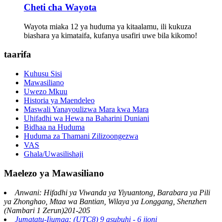
Cheti cha Wayota
Wayota miaka 12 ya huduma ya kitaalamu, ili kukuza
biashara ya kimataifa, kufanya usafiri uwe bila kikomo!
taarifa
Kuhusu Sisi
Mawasiliano
Uwezo Mkuu
Historia ya Maendeleo
Maswali Yanayoulizwa Mara kwa Mara
Uhifadhi wa Hewa na Baharini Duniani
Bidhaa na Huduma
Huduma za Thamani Zilizoongezwa
VAS
Ghala/Uwasilishaji
Maelezo ya Mawasiliano
Anwani: Hifadhi ya Viwanda ya Yiyuantong, Barabara ya Pili
ya Zhonghao, Mtaa wa Bantian, Wilaya ya Longgang, Shenzhen
(Nambari 1 Zerun)201-205
Jumatatu-Ijumaa: (UTC8) 9 asubuhi - 6 jioni