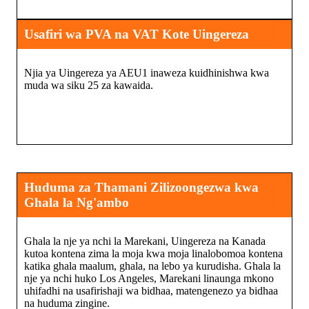
Usafiri wa PVA na VAT Kote Uingereza
Njia ya Uingereza ya AEU1 inaweza kuidhinishwa kwa
muda wa siku 25 za kawaida.
Huduma za Thamani Zilizoongezwa kwa
Ghala la Ng'ambo
Ghala la nje ya nchi la Marekani, Uingereza na Kanada
kutoa kontena zima la moja kwa moja linalobomoa kontena
katika ghala maalum, ghala, na lebo ya kurudisha. Ghala la
nje ya nchi huko Los Angeles, Marekani linaunga mkono
uhifadhi na usafirishaji wa bidhaa, matengenezo ya bidhaa
na huduma zingine.