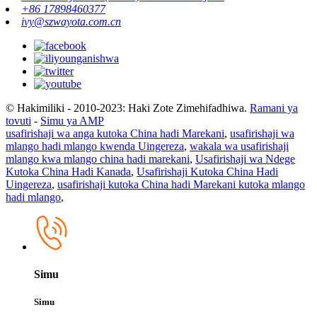
+86 17898460377
ivy@szwayota.com.cn
© Hakimiliki - 2010-2023: Haki Zote Zimehifadhiwa.
Ramani ya
tovuti
-
Simu ya AMP
usafirishaji wa anga kutoka China hadi Marekani
,
usafirishaji wa
mlango hadi mlango kwenda Uingereza
,
wakala wa usafirishaji
mlango kwa mlango china hadi marekani
,
Usafirishaji wa Ndege
Kutoka China Hadi Kanada
,
Usafirishaji Kutoka China Hadi
Uingereza
,
usafirishaji kutoka China hadi Marekani kutoka mlango
hadi mlango
,
Simu
Simu